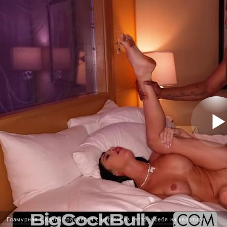
Гламурная модель трахается с негром из гетто у себя на квартире